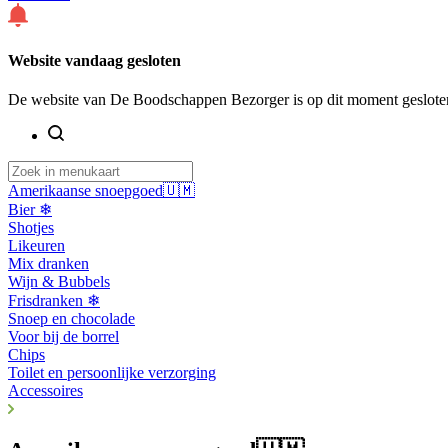
Website vandaag gesloten
De website van De Boodschappen Bezorger is op dit moment geslote
Amerikaanse snoepgoed🇺🇲
Bier ❄
Shotjes
Likeuren
Mix dranken
Wijn & Bubbels
Frisdranken ❄
Snoep en chocolade
Voor bij de borrel
Chips
Toilet en persoonlijke verzorging
Accessoires