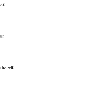
ect!
len!
 het zelf!